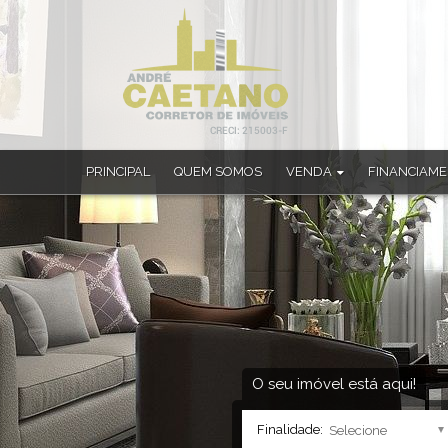
PRINCIPAL
QUEM SOMOS
VENDA
FINANCIAM
Apartamento (33)
Apartamento Alto Padrão (1)
Apartamento Duplex (4)
Casa (182)
Casa Alto Padrão (22)
Casa em Condomínio (4)
Chácara (4)
Sobrado (10)
O seu imóvel está aqui!
Sobrado em Condomínio (1)
Finalidade: