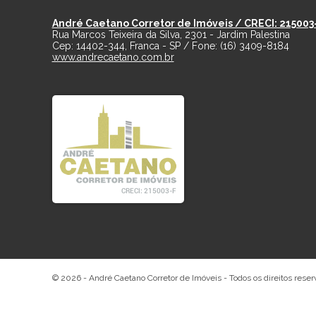
André Caetano Corretor de Imóveis / CRECI: 215003
Rua Marcos Teixeira da Silva, 2301 - Jardim Palestina
Cep:
14402-344
,
Franca
-
SP
/ Fone:
(16) 3409-8184
www.andrecaetano.com.br
© 2026 -
André Caetano Corretor de Imóveis
- Todos os direitos rese