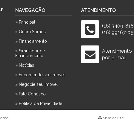
-F
NAVEGAÇÃO
ATENDIMENTO
» Principal
(16) 3409-81
» Quem Somos
(16) 99167-05
» Financiamento
Atendimento
» Simulador de
Financiamento
por E-mail
» Notícias
» Encomende seu imóvel
» Negocie seu Imóvel
» Fale Conosco
» Política de Privacidade
rvados
Mapa do Site