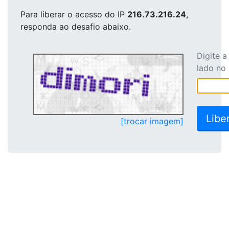
Para liberar o acesso
do IP
216.73.216.24
,
responda ao desafio abaixo.
Digite 
lado no
[trocar imagem]