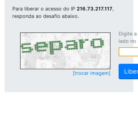
Para liberar o acesso
do IP
216.73.217.117
,
responda ao desafio abaixo.
Digite 
lado no
[trocar imagem]