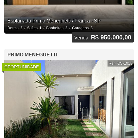
Esplanada Primo Meneghetti / Franca - SP
Dorms:
3
/ Suítes:
1
/ Banheiros:
2
/ Garagens:
3
R$ 950.000,00
Venda:
PRIMO MENEGUETTI
Ref.: CS-1018
OPORTUNIDADE