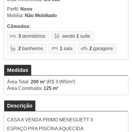
Perfil:
Novo
Mobília:
Não Mobiliado
Cômodos:
3
dormitórios
sendo
1
suíte
2
banheiros
1
sala
2
garagens
Medidas
Área Total:
200 m²
(R$ 3.995/m²)
Área Construída:
125 m²
Descrição
CASA A VENDA PRIMO MENEGUETT II
ESPAÇO PRA PISCINA AQUECIDA