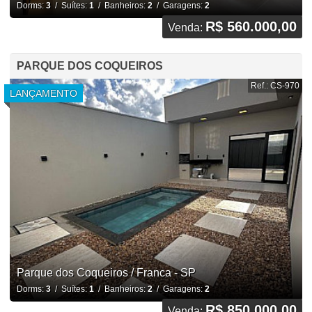
Dorms:
3
/ Suítes:
1
/ Banheiros:
2
/ Garagens:
2
R$ 560.000,00
Venda:
PARQUE DOS COQUEIROS
Ref.: CS-970
LANÇAMENTO
Parque dos Coqueiros / Franca - SP
Dorms:
3
/ Suítes:
1
/ Banheiros:
2
/ Garagens:
2
R$ 850.000,00
Venda: