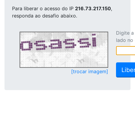
Para liberar o acesso
do IP
216.73.217.150
,
responda ao desafio abaixo.
Digite 
lado no
[trocar imagem]