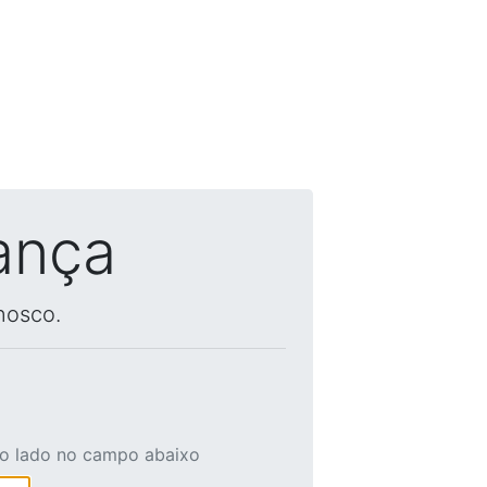
ança
nosco.
ao lado no campo abaixo