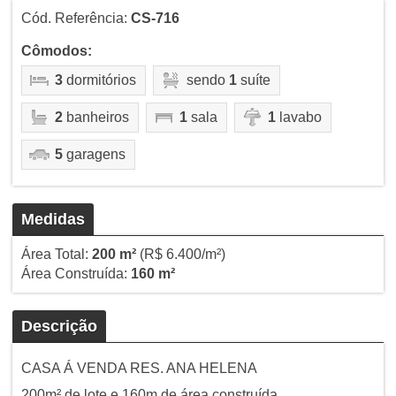
Cód. Referência:
CS-716
Cômodos:
3
dormitórios
sendo
1
suíte
2
banheiros
1
sala
1
lavabo
5
garagens
Medidas
Área Total:
200 m²
(R$ 6.400/m²)
Área Construída:
160 m²
Descrição
CASA Á VENDA RES. ANA HELENA
200m² de lote e 160m de área construída