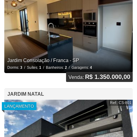
Jardim Consolação / Franca - SP
Dorms:
3
/ Suítes:
1
/ Banheiros:
2
/ Garagens:
4
R$ 1.350.000,00
Venda:
JARDIM NATAL
Ref.: CS-801
LANÇAMENTO