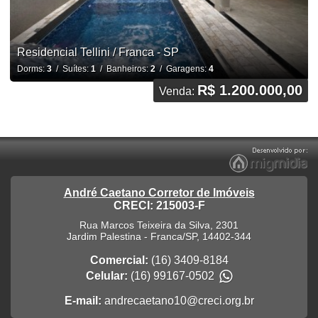
Residencial Tellini / Franca - SP
Dorms:
3
/ Suítes:
1
/ Banheiros:
2
/ Garagens:
4
R$ 1.200.000,00
Venda:
André Caetano Corretor de Imóveis
CRECI: 215003-F
Rua Marcos Teixeira da Silva, 2301
Jardim Palestina
-
Franca
/
SP
,
14402-344
Comercial:
(16) 3409-8184
Celular:
(16) 99167-0502
E-mail:
andrecaetano10@creci.org.br