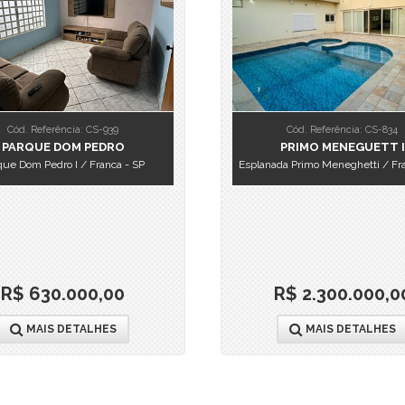
Cód. Referência: CS-939
Cód. Referência: CS-834
PARQUE DOM PEDRO
PRIMO MENEGUETT I
que Dom Pedro I / Franca - SP
Esplanada Primo Meneghetti / Fra
R$ 630.000,00
R$ 2.300.000,0
MAIS DETALHES
MAIS DETALHES