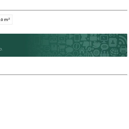
40 m²
o.