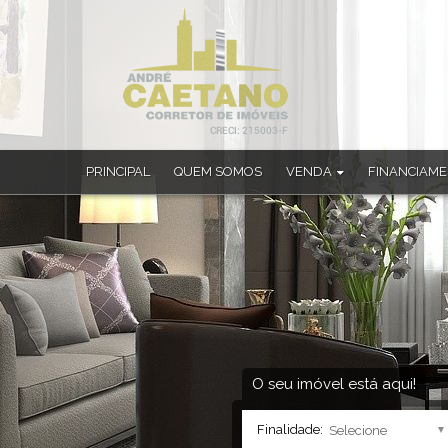
PRINCIPAL
QUEM SOMOS
VENDA
FINANCIAM
Apartamento (33)
Apartamento Alto Padrão (1)
Apartamento Duplex (4)
Casa (182)
Casa Alto Padrão (22)
Casa em Condomínio (4)
Chácara (4)
Sobrado (10)
O seu imóvel está aqui!
Sobrado em Condomínio (1)
Finalidade: