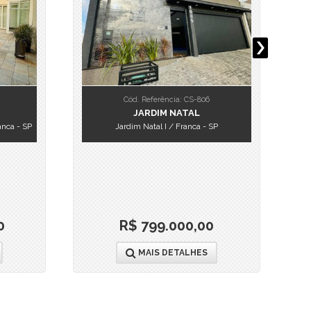
Cód. Referência: CS-806
JARDIM NATAL
nca - SP
Jardim Natal I / Franca - SP
0
R$ 799.000,00
MAIS DETALHES