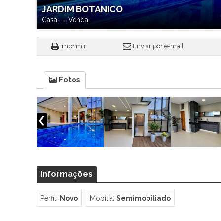
JARDIM BOTANICO
Casa
→
Venda
Imprimir
Enviar por e-mail
Fotos
Informações
Perfil:
Novo
Mobília:
Semimobiliado