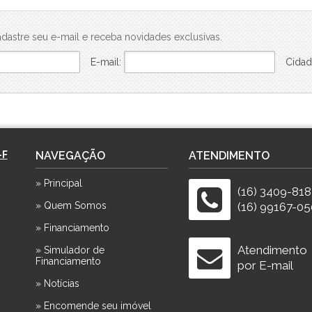
dastre seu e-mail e receba novidades exclusivas.
E-mail:
Cidad
-F
NAVEGAÇÃO
ATENDIMENTO
» Principal
(16) 3409-81
» Quem Somos
(16) 99167-05
» Financiamento
Atendimento
» Simulador de
Financiamento
por E-mail
» Notícias
» Encomende seu imóvel