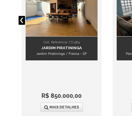
Cód. Referência: CS-964
JARDIM PIRATININGA
Jardim Piratininga / Franca - SP
Par
R$ 850.000,00
MAIS DETALHES