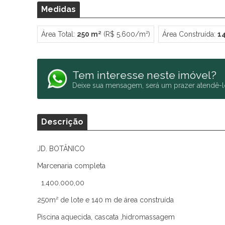
Medidas
Área Total:
250 m²
(R$ 5.600/m²)
Área Construída:
1
Tem interesse neste imóvel?
Deixe sua mensagem, será um prazer atendê-l
Descrição
JD. BOTÂNICO
Marcenaria completa
1.400.000,00
250m² de lote e 140 m de área construída
Piscina aquecida, cascata ,hidromassagem