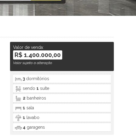
Valor de venda:
R$ 1.400.000,00
Valor sujeito a alteração
3
dormitórios
sendo
1
suíte
2
banheiros
1
sala
1
lavabo
4
garagens