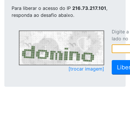
Para liberar o acesso
do IP
216.73.217.101
,
responda ao desafio abaixo.
Digite 
lado no
[trocar imagem]