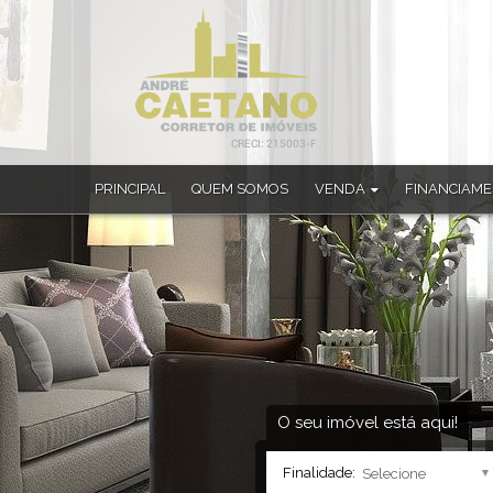
PRINCIPAL
QUEM SOMOS
VENDA
FINANCIAM
Apartamento (33)
Apartamento Alto Padrão (1)
Apartamento Duplex (4)
Casa (182)
Casa Alto Padrão (22)
Casa em Condomínio (4)
Chácara (4)
Sobrado (10)
O seu imóvel está aqui!
Sobrado em Condomínio (1)
Finalidade: