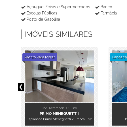
Açougue, Feiras e Supermercados
Banco
Escolas Públicas
Farmácia
Posto de Gasolina
IMÓVEIS SIMILARES
Pronto Para Morar
Lançame
Cód. Referência: CS-866
PRIMO MENEGUETT I
Esplanada Primo Meneghetti / Franca - SP
J