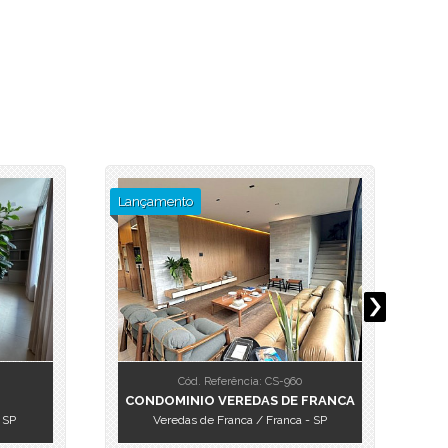
Lançamento
La
Cód. Referência: CS-960
CONDOMINIO VEREDAS DE FRANCA
 SP
Veredas de Franca / Franca - SP