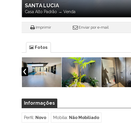
SANTA LUCIA
Casa Alto Padrão
→
Venda
Imprimir
Enviar por e-mail
Fotos
Informações
Perfil:
Novo
Mobília:
Não Mobiliado