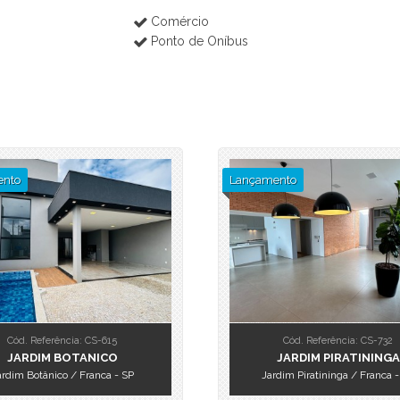
Comércio
Ponto de Oníbus
nto
Lançamento
Cód. Referência: CS-615
Cód. Referência: CS-732
JARDIM BOTANICO
JARDIM PIRATININGA
ardim Botânico / Franca - SP
Jardim Piratininga / Franca -