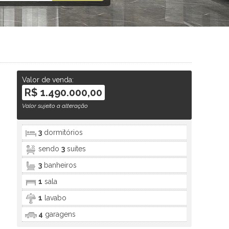
Valor de venda:
R$ 1.490.000,00
Valor sujeito a alteração
3
dormitórios
sendo
3
suítes
3
banheiros
1
sala
1
lavabo
4
garagens