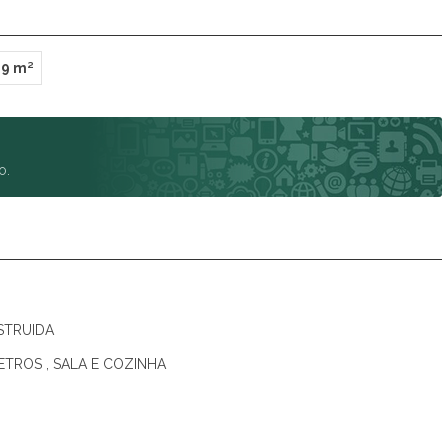
99 m²
o.
STRUIDA
TROS , SALA E COZINHA