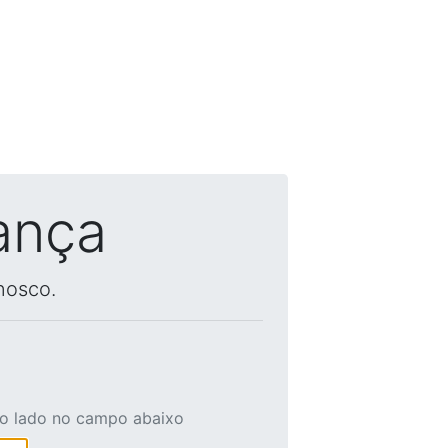
ança
nosco.
ao lado no campo abaixo