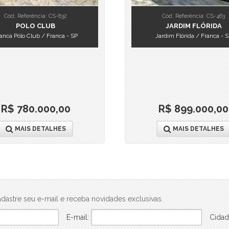
Cód. Referência: CS-832
Cód. Referência: CS-463
POLO CLUB
JARDIM FLÓRIDA
anca Pólo Club / Franca - SP
Jardim Flórida / Franca - 
R$ 780.000,00
R$ 899.000,00
MAIS DETALHES
MAIS DETALHES
dastre seu e-mail e receba novidades exclusivas.
E-mail:
Cidad