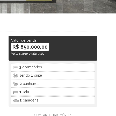
Valor de venda:
R$ 850.000,00
Valor sujeito a alteração
3
dormitórios
sendo
1
suíte
2
banheiros
1
sala
2
garagens
COMPARTILHAR IMÓVEL: