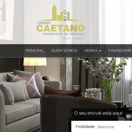
PRINCIPAL
QUEM SOMOS
VENDA
FINANCIAM
Apartamento (33)
Apartamento Alto Padrão (1)
Apartamento Duplex (4)
Casa (182)
Casa Alto Padrão (22)
Casa em Condomínio (4)
Chácara (4)
Sobrado (10)
O seu imóvel está aqui!
Sobrado em Condomínio (1)
Finalidade: