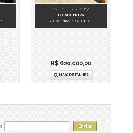
Cód. Referência: CS-839
CIDADE NOVA
SP
Cidade Nova / Franca - SP
R$ 620.000,00
MAIS DETALHES
e: