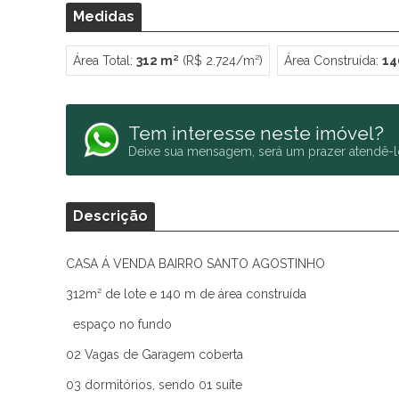
Medidas
Área Total:
312 m²
(R$ 2.724/m²)
Área Construída:
14
Tem interesse neste imóvel?
Deixe sua mensagem, será um prazer atendê-l
Descrição
CASA Á VENDA BAIRRO SANTO AGOSTINHO
312m² de lote e 140 m de área construída
espaço no fundo
02 Vagas de Garagem coberta
03 dormitórios, sendo 01 suíte