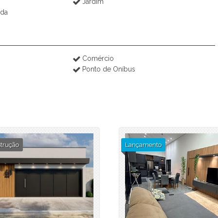
Jardim
ida
Comércio
Ponto de Oníbus
trução
Lançamento