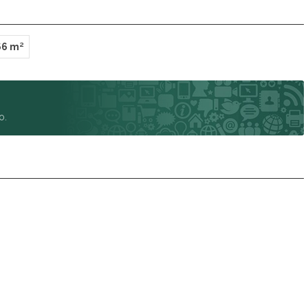
66 m²
o.