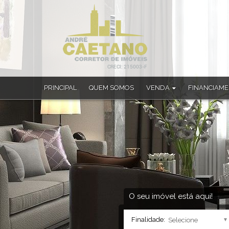
PRINCIPAL
QUEM SOMOS
VENDA
FINANCIAM
Apartamento (33)
Apartamento Alto Padrão (1)
Apartamento Duplex (4)
Casa (182)
Casa Alto Padrão (22)
Casa em Condomínio (4)
Chácara (4)
Sobrado (10)
O seu imóvel está aqui!
Sobrado em Condomínio (1)
Finalidade: