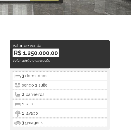
Valor de venda:
R$ 1.250.000,00
Valor sujeito a alteração
3
dormitórios
sendo
1
suíte
2
banheiros
1
sala
1
lavabo
3
garagens