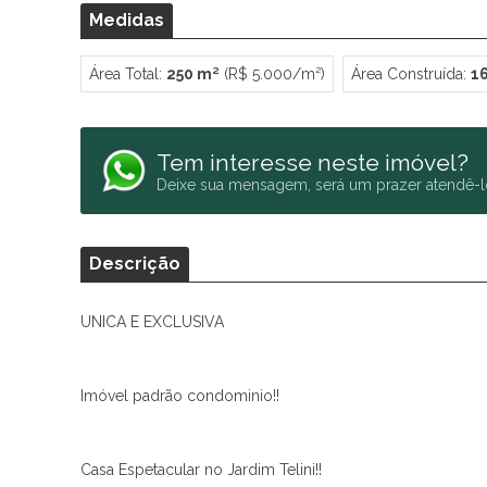
Medidas
Área Total:
250 m²
(R$ 5.000/m²)
Área Construída:
1
Tem interesse neste imóvel?
Deixe sua mensagem, será um prazer atendê-l
Descrição
UNICA E EXCLUSIVA
Imóvel padrão condominio!!
Casa Espetacular no Jardim Telini!!