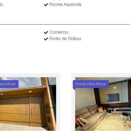
is
Piscina Aquecida
Comércio
Ponto de Oníbus
ara Morar
Pronto Para Morar