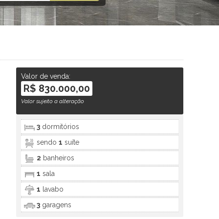
Valor de venda:
R$ 830.000,00
Valor sujeito a alteração
3
dormitórios
sendo
1
suíte
2
banheiros
1
sala
1
lavabo
3
garagens