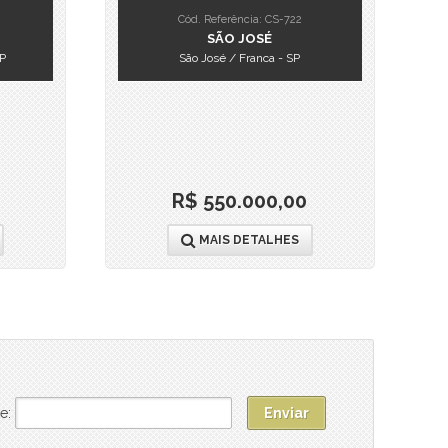
Cód. Referência: CS-722
SÃO JOSÉ
SP
São José / Franca - SP
R$ 550.000,00
MAIS DETALHES
e: