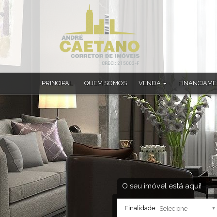
PRINCIPAL
QUEM SOMOS
VENDA
FINANCIAM
Apartamento (33)
Apartamento Alto Padrão (1)
Apartamento Duplex (4)
Casa (182)
Casa Alto Padrão (22)
Casa em Condomínio (4)
Chácara (4)
Sobrado (10)
O seu imóvel está aqui!
Sobrado em Condomínio (1)
Finalidade: