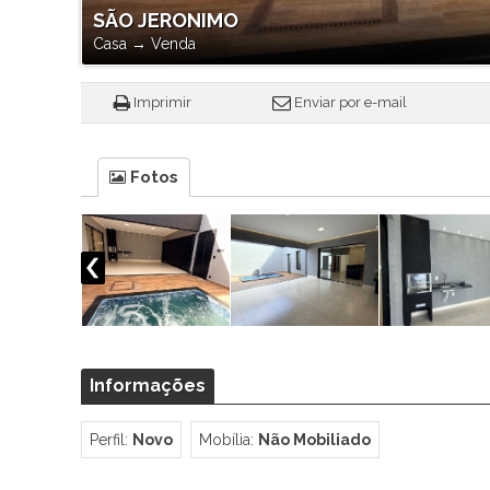
SÃO JERONIMO
Casa
→
Venda
Imprimir
Enviar por e-mail
Fotos
Informações
Perfil:
Novo
Mobília:
Não Mobiliado