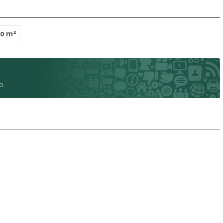
0 m²
o.