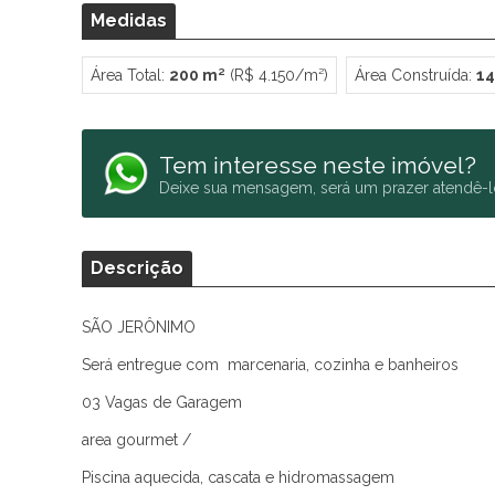
Medidas
Área Total:
200 m²
(R$ 4.150/m²)
Área Construída:
14
Tem interesse neste imóvel?
Deixe sua mensagem, será um prazer atendê-l
Descrição
SÃO JERÔNIMO
Será entregue com marcenaria, cozinha e banheiros
03 Vagas de Garagem
area gourmet /
Piscina aquecida, cascata e hidromassagem