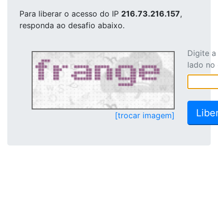
Para liberar o acesso
do IP
216.73.216.157
,
responda ao desafio abaixo.
Digite 
lado no
[trocar imagem]