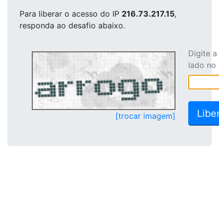
Para liberar o acesso
do IP
216.73.217.15
,
responda ao desafio abaixo.
Digite 
lado no
[trocar imagem]