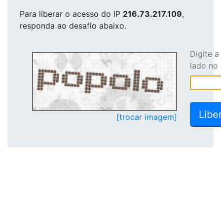
Para liberar o acesso
do IP
216.73.217.109
,
responda ao desafio abaixo.
Digite 
lado no
[trocar imagem]