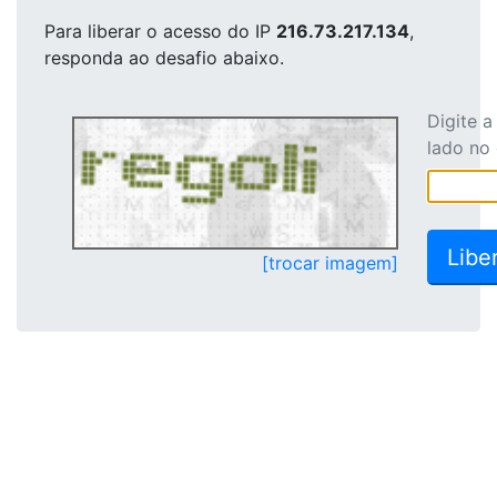
Para liberar o acesso
do IP
216.73.217.134
,
responda ao desafio abaixo.
Digite 
lado no
[trocar imagem]