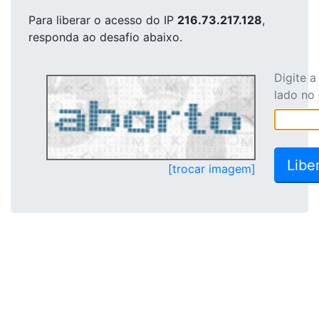
Para liberar o acesso
do IP
216.73.217.128
,
responda ao desafio abaixo.
Digite 
lado no
[trocar imagem]