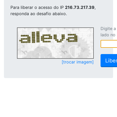
Para liberar o acesso
do IP
216.73.217.39
,
responda ao desafio abaixo.
Digite 
lado no
[trocar imagem]