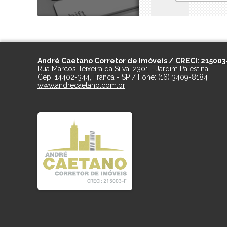
André Caetano Corretor de Imóveis / CRECI: 215003
Rua Marcos Teixeira da Silva, 2301 - Jardim Palestina
Cep:
14402-344
,
Franca
-
SP
/ Fone:
(16) 3409-8184
www.andrecaetano.com.br