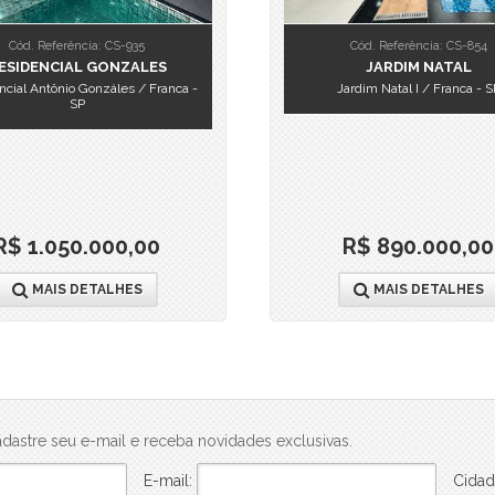
Cód. Referência: CS-935
Cód. Referência: CS-854
ESIDENCIAL GONZALES
JARDIM NATAL
cial Antônio Gonzáles / Franca -
Jardim Natal I / Franca - S
SP
R$ 1.050.000,00
R$ 890.000,00
MAIS DETALHES
MAIS DETALHES
dastre seu e-mail e receba novidades exclusivas.
E-mail:
Cidad