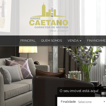
PRINCIPAL
QUEM SOMOS
VENDA
FINANCIAM
Apartamento (33)
Apartamento Alto Padrão (1)
Apartamento Duplex (4)
Casa (182)
Casa Alto Padrão (22)
Casa em Condomínio (4)
Chácara (4)
Sobrado (10)
O seu imóvel está aqui!
Sobrado em Condomínio (1)
Finalidade: