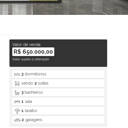
Valor de venda:
R$ 650.000,00
Valor sujeito a alteração
3
dormitórios
sendo
2
suítes
3
banheiros
1
sala
1
lavabo
2
garagens