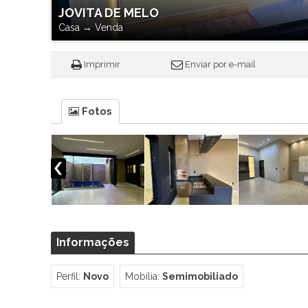
JOVITA DE MELO
Casa
→
Venda
Imprimir
Enviar por e-mail
Fotos
Informações
Perfil:
Novo
Mobília:
Semimobiliado