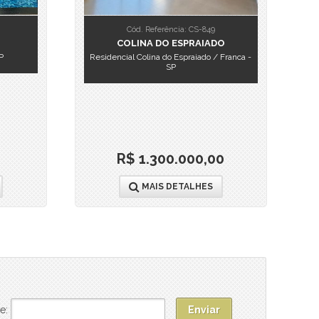
Cód. Referência: CS-849
COLINA DO ESPRAIADO
P
Residencial Colina do Espraiado / Franca -
SP
R$ 1.300.000,00
MAIS DETALHES
e: