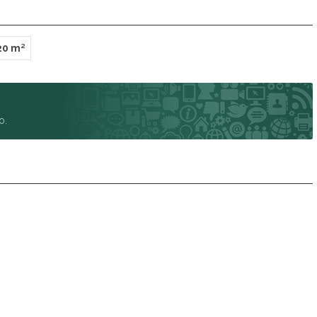
20 m²
o.