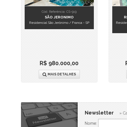
Cód. Referência: CS-919
SÃO JERONIMO
R
Residencial São Jerônimo / Franca - SP
Residen
R$ 980.000,00
MAIS DETALHES
Newsletter
» Ca
Nome: