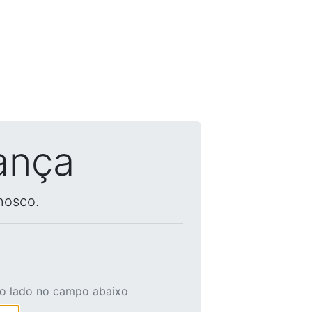
ança
nosco.
ao lado no campo abaixo