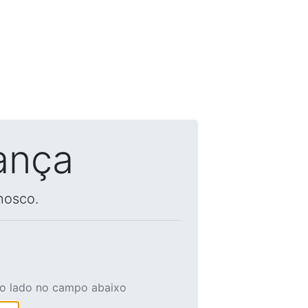
ança
nosco.
ao lado no campo abaixo