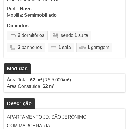
Perfil:
Novo
Mobília:
Semimobiliado
Cômodos:
2
dormitórios
sendo
1
suíte
2
banheiros
1
sala
1
garagem
Medidas
Área Total:
62 m²
(R$ 5.000/m²)
Área Construída:
62 m²
Descrição
APARTAMENTO JD. SÃO JERÔNIMO
COM MARCENARIA