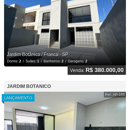
Jardim Botânico / Franca - SP
Dorms:
2
/ Suítes:
1
/ Banheiros:
2
/ Garagens:
2
R$ 380.000,00
Venda:
JARDIM BOTANICO
Ref.: AP-189
LANÇAMENTO