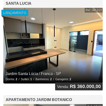
SANTA LUCIA
Ref.: AP-223
LANÇAMENTO
Jardim Santa Lúcia / Franca - SP
Dorms:
2
/ Suítes:
1
/ Banheiros:
2
/ Garagens:
2
R$ 360.000,00
Venda:
APARTAMENTO JARDIM BOTANICO