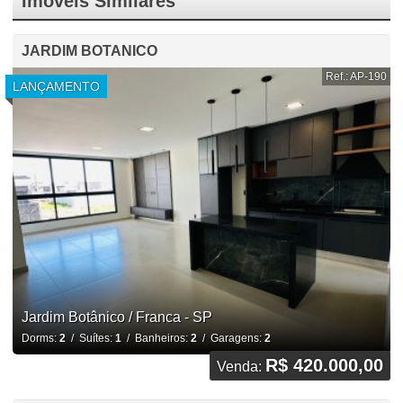
Imóveis Similares
JARDIM BOTANICO
Ref.: AP-190
LANÇAMENTO
Jardim Botânico / Franca - SP
Dorms:
2
/ Suítes:
1
/ Banheiros:
2
/ Garagens:
2
R$ 420.000,00
Venda: