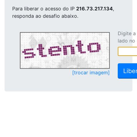
Para liberar o acesso
do IP
216.73.217.134
,
responda ao desafio abaixo.
Digite 
lado no
[trocar imagem]